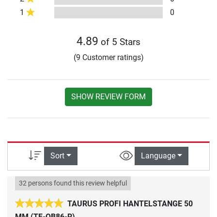
1
0
4.89
of 5 Stars
(9 Customer ratings)
SHOW REVIEW FORM
Sort
Language
32 persons found this review helpful
TAURUS PROFI HANTELSTANGE 50
MM (TF-OB86-R)