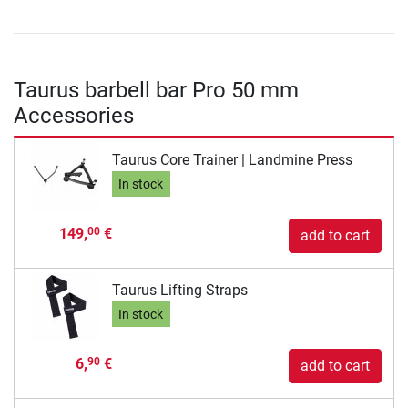
Taurus barbell bar Pro 50 mm
Accessories
Taurus Core Trainer | Landmine Press
In stock
149,
€
00
add to cart
Taurus Lifting Straps
In stock
6,
€
90
add to cart