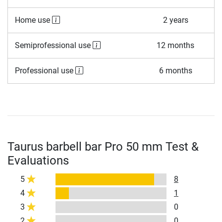
Home use
2 years
Semiprofessional use
12 months
Professional use
6 months
Taurus barbell bar Pro 50 mm Test &
Evaluations
5
8
4
1
3
0
2
0