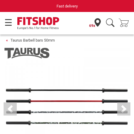
Your expert in home fitness for 42 years
69x
Taurus Barbell bars 50mm
Previous
Next