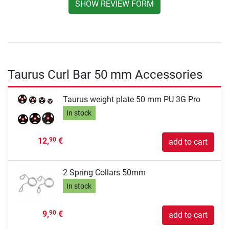
SHOW REVIEW FORM
Taurus Curl Bar 50 mm Accessories
Taurus weight plate 50 mm PU 3G Pro
In stock
12,
€
90
add to cart
2 Spring Collars 50mm
In stock
9,
€
90
add to cart