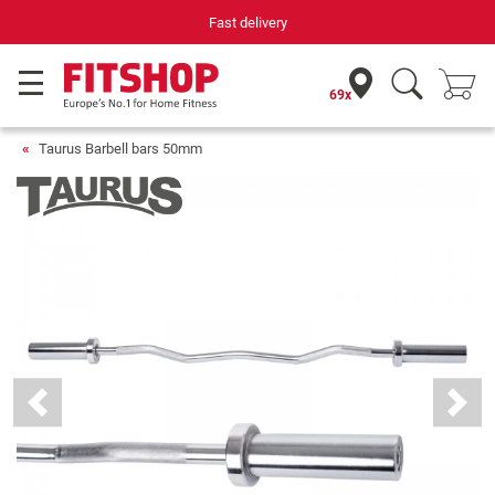
Your expert in home fitness for 42 years
69x
Taurus Barbell bars 50mm
Previous
Next